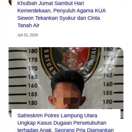
Khutbah Jumat Sambut Hari
Kemerdekaan, Penyuluh Agama KUA
Sewon Tekankan Syukur dan Cinta
Tanah Air
Juli 31, 2026
Satreskrim Polres Lampung Utara
Ungkap Kasus Dugaan Persetubuhan
terhadap Anak, Seorang Pria Diamankan