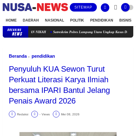
SITEMAP
HOME
DAERAH
NASIONAL
POLITIK
PENDIDIKAN
BISNIS
BREAKING
KUA Sewon Perkuat Ketahanan Keluarga Lewat Program KAPAN NIKAH
Satr
NEWS
Beranda
pendidikan
Penyuluh KUA Sewon Turut
Perkuat Literasi Karya Ilmiah
bersama IPARI Bantul Jelang
Penais Award 2026
Redaksi
-
Views
Mei 08, 2026