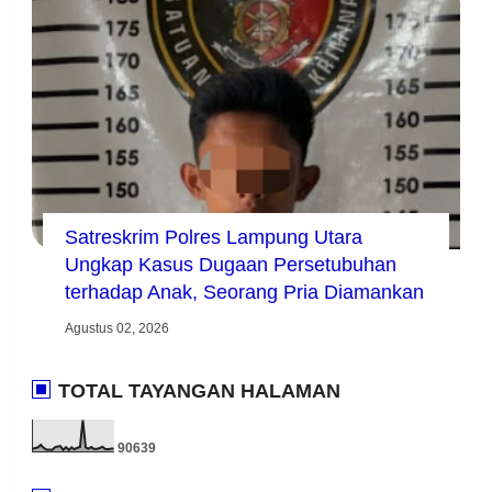
Satreskrim Polres Lampung Utara
Ungkap Kasus Dugaan Persetubuhan
terhadap Anak, Seorang Pria Diamankan
Agustus 02, 2026
TOTAL TAYANGAN HALAMAN
9
0
6
3
9