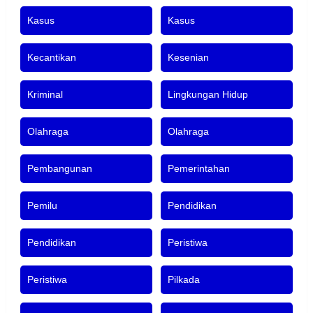
Kasus
Kasus
Kecantikan
Kesenian
Kriminal
Lingkungan Hidup
Olahraga
Olahraga
Pembangunan
Pemerintahan
Pemilu
Pendidikan
Pendidikan
Peristiwa
Peristiwa
Pilkada