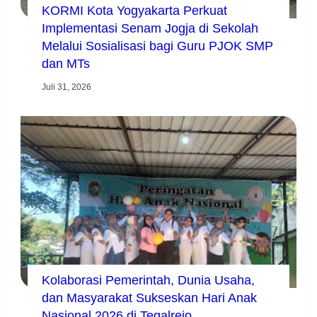
KORMI Kota Yogyakarta Perkuat
Implementasi Senam Jogja di Sekolah
Melalui Sosialisasi bagi Guru PJOK SMP
dan MTs
Juli 31, 2026
Kolaborasi Pemerintah, Dunia Usaha,
dan Masyarakat Sukseskan Hari Anak
Nasional 2026 di Tegalrejo