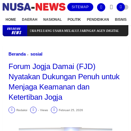
SITEMAP
HOME
DAERAH
NASIONAL
POLITIK
PENDIDIKAN
BISNIS
BREAKING
RTA, BUKA PELUANG USAHA MELALUI JARINGAN AGEN DIGITAL
Semarak Kemerdek
NEWS
Beranda
sosial
Forum Jogja Damai (FJD)
Nyatakan Dukungan Penuh untuk
Menjaga Keamanan dan
Ketertiban Jogja
Redaksi
-
Views
Februari 25, 2026