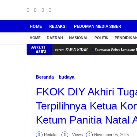
HOME
REDAKSI
PEDOMAN MEDIA SIBER
HOME
DAERAH
NASIONAL
POLITIK
PENDIDIKA
BREAKING
hanan Keluarga Lewat Program KAPAN NIKAH
Satreskrim Polres Lampung Utara Ungkap
NEWS
Beranda
budaya
FKOK DIY Akhiri Tuga
Terpilihnya Ketua K
Ketum Panitia Natal 
Redaksi
-
Views
November 05, 2025