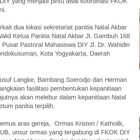
IY yang menjadi pintu awal koordinasi FKOK
ni.
kait dua lokasi sekretariat panitia Natal Akbar
akil Ketua Panitia Natal Akbar Jl. Gambuh 168
usat Pastoral Mahasiswa DIY Jl. Dr. Wahidin
Gondokusuman, Kota Yogyakarta, Daerah
Yusuf Langke, Bambang Soerodjo dan Herman
angkaian fasilitasi pembentukan kepanitiaan
njutnya akan melebur dalam kepanitiaan Natal
um panitia terpilih.
semua aras gereja, Ormas Kristen / Katholik,
KUB, unsur ormas yang tergabung di FKOK DIY