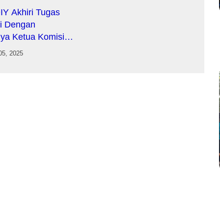
Y Akhiri Tugas
si Dengan
hnya Ketua Komisi D
IY Menjadi Ketum
05, 2025
 Natal Akbar 2025