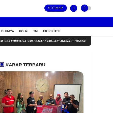
SITEMAP
BUDAYA
POLRI
TNI
EKSEKUTIF
ONESIA PERKENALKAN EDC SERBAGUNA DI YOGYAKARTA, BUKA PELUANG USAHA MEL
KABAR TERBARU