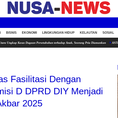
N
BISNIS
EKONOMI
LINGKUNGAN HIDUP
KELAUTAN
SOSIAL
 Kasus Dugaan Persetubuhan terhadap Anak, Seorang Pria Diamankan
ASTER LINK IND
s Fasilitasi Dengan
omisi D DPRD DIY Menjadi
Akbar 2025