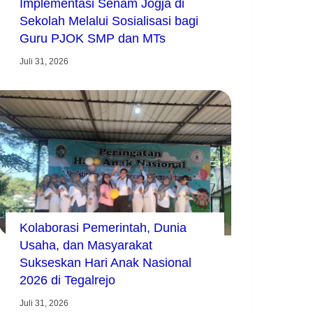
Implementasi Senam Jogja di
Sekolah Melalui Sosialisasi bagi
Guru PJOK SMP dan MTs
Juli 31, 2026
Kolaborasi Pemerintah, Dunia
Usaha, dan Masyarakat
Sukseskan Hari Anak Nasional
2026 di Tegalrejo
Juli 31, 2026