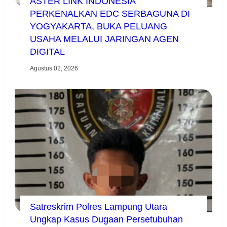
ASTER LINK INDONESIA
PERKENALKAN EDC SERBAGUNA DI
YOGYAKARTA, BUKA PELUANG
USAHA MELALUI JARINGAN AGEN
DIGITAL
Agustus 02, 2026
Satreskrim Polres Lampung Utara
Ungkap Kasus Dugaan Persetubuhan