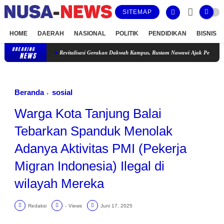
SITEMAP
HOME
DAERAH
NASIONAL
POLITIK
PENDIDIKAN
BISNIS
BREAKING
Revitalisasi Gerakan Dakwah Kampus, Rustam Nawawi Ajak Pengurus KORDA Menja
NEWS
Beranda
sosial
Warga Kota Tanjung Balai
Tebarkan Spanduk Menolak
Adanya Aktivitas PMI (Pekerja
Migran Indonesia) Ilegal di
wilayah Mereka
Redaksi
-
Views
Juni 17, 2025