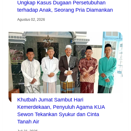
Ungkap Kasus Dugaan Persetubuhan
terhadap Anak, Seorang Pria Diamankan
Agustus 02, 2026
Khutbah Jumat Sambut Hari
Kemerdekaan, Penyuluh Agama KUA
Sewon Tekankan Syukur dan Cinta
Tanah Air