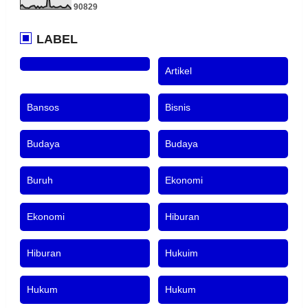
9
0
8
2
9
LABEL
Artikel
Bansos
Bisnis
Budaya
Budaya
Buruh
Ekonomi
Ekonomi
Hiburan
Hiburan
Hukuim
Hukum
Hukum