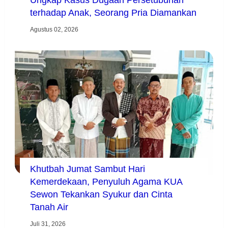
Ungkap Kasus Dugaan Persetubuhan
terhadap Anak, Seorang Pria Diamankan
Agustus 02, 2026
Khutbah Jumat Sambut Hari
Kemerdekaan, Penyuluh Agama KUA
Sewon Tekankan Syukur dan Cinta
Tanah Air
Juli 31, 2026