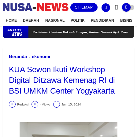
SITEMAP
HOME
DAERAH
NASIONAL
POLITIK
PENDIDIKAN
BISNIS
BREAKING
Revitalisasi Gerakan Dakwah Kampus, Rustam Nawawi Ajak Pengurus KORDA Menjad
NEWS
Beranda
ekonomi
KUA Sewon Ikuti Workshop
Digital Ditzawa Kemenag RI di
BSI UMKM Center Yogyakarta
Redaksi
-
Views
Juni 15, 2024