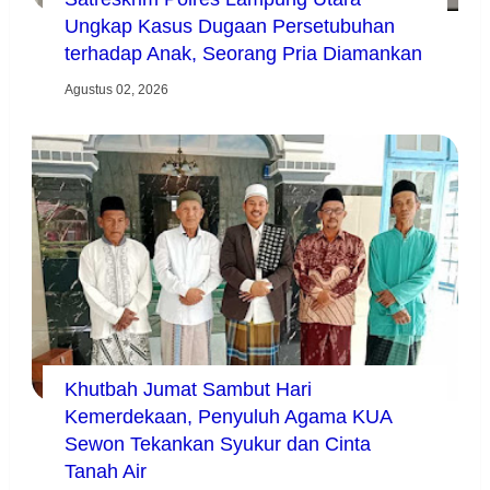
Ungkap Kasus Dugaan Persetubuhan
terhadap Anak, Seorang Pria Diamankan
Agustus 02, 2026
Khutbah Jumat Sambut Hari
Kemerdekaan, Penyuluh Agama KUA
Sewon Tekankan Syukur dan Cinta
Tanah Air