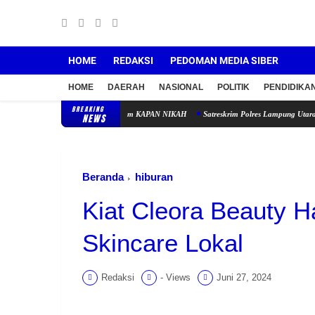
HOME
REDAKSI
PEDOMAN MEDIA SIBER
HOME
DAERAH
NASIONAL
POLITIK
PENDIDIKA
BREAKING
Keluarga Lewat Program KAPAN NIKAH
Satreskrim Polres Lampung Utara Ungkap Kasus
NEWS
Beranda
hiburan
Kiat Cleora Beauty H
Skincare Lokal
Redaksi
-
Views
Juni 27, 2024