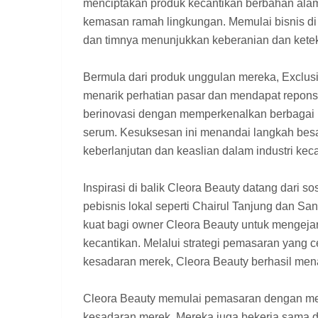
menciptakan produk kecantikan berbahan alam
kemasan ramah lingkungan. Memulai bisnis d
dan timnya menunjukkan keberanian dan ketek
Bermula dari produk unggulan mereka, Exclusiv
menarik perhatian pasar dan mendapat repons 
berinovasi dengan memperkenalkan berbagai p
serum. Kesuksesan ini menandai langkah besa
keberlanjutan dan keaslian dalam industri keca
Inspirasi di balik Cleora Beauty datang dari s
pebisnis lokal seperti Chairul Tanjung dan 
kuat bagi owner Cleora Beauty untuk mengejar 
kecantikan. Melalui strategi pemasaran yang
kesadaran merek, Cleora Beauty berhasil menar
Cleora Beauty memulai pemasaran dengan mem
kesadaran merek. Mereka juga bekerja sama d