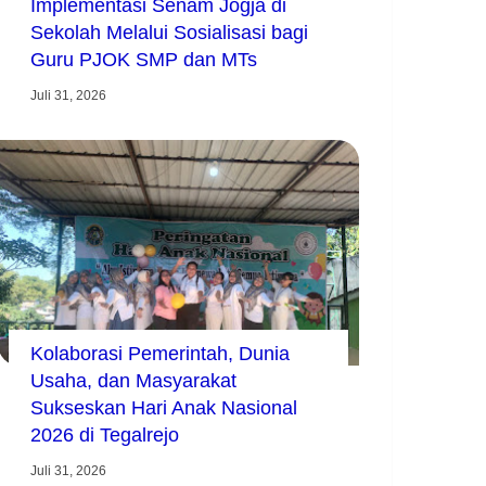
Implementasi Senam Jogja di
Sekolah Melalui Sosialisasi bagi
Guru PJOK SMP dan MTs
Juli 31, 2026
Kolaborasi Pemerintah, Dunia
Usaha, dan Masyarakat
Sukseskan Hari Anak Nasional
2026 di Tegalrejo
Juli 31, 2026