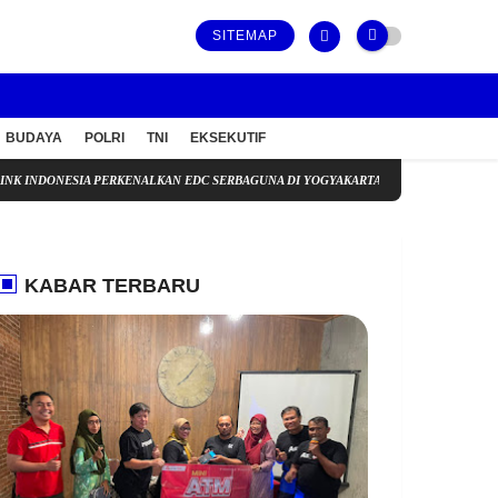
SITEMAP
BUDAYA
POLRI
TNI
EKSEKUTIF
IA PERKENALKAN EDC SERBAGUNA DI YOGYAKARTA, BUKA PELUANG USAHA MELALUI
KABAR TERBARU