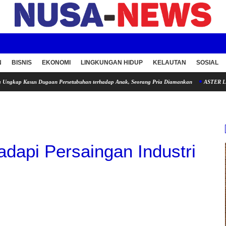
N
BISNIS
EKONOMI
LINGKUNGAN HIDUP
KELAUTAN
SOSIAL
 Dugaan Persetubuhan terhadap Anak, Seorang Pria Diamankan
ASTER LINK INDONES
adapi Persaingan Industri