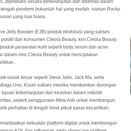
i, diproduksi secara berkelanjutan dan dikemas dalam
i tengah pandemi bukanlah hal yang mudah, namun Rocky
unan yang luar biasa.
e Jelly Booster (EJB) produk eksfoliasi yang sukses
positif dari konsumen Cleora Beauty, kini Cleora Beauty
roduk perawatan kulit seperti body serum dan acne
r dalam misi Cleora Beauty untuk menciptakan
ntikan.
osok-sosok besar seperti Steve Jobs, Jack Ma, serta
Sandiaga Uno. Kisah sukses mereka memberikan dorongan
tujuan keberlanjutan dan keaslian dalam industri
 cerdas, seperti penggunaan Meta Ads untuk membangun
ik perhatian di tengah hiruk pikuk pasar kecantikan.
anfaatkan kekuatan platform digital untuk membangun
engan KOL dan influencer, serta showcase platform