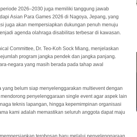
 periode 2026–2030 juga memiliki tanggung jawab
api Asian Para Games 2026 di Nagoya, Jepang, yang
asi juga akan mempersiapkan dukungan penuh menuju
adi agenda olahraga disabilitas terbesar di kawasan.
ical Committee, Dr. Teo-Koh Sock Miang, menjelaskan
ejumlah program jangka pendek dan jangka panjang.
ara-negara yang masih berada pada tahap awal
a yang belum siap menyelenggarakan multievent dengan
n mendorong penyelenggaraan single event agar aspek lain
, tenaga teknis lapangan, hingga kepemimpinan organisasi
utama kami adalah memastikan seluruh anggota dapat maju
i mempersiapkan terobosan baru melalui penyelenggaraan