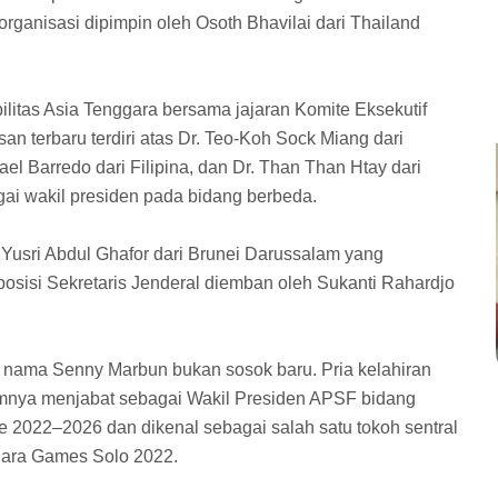
ganisasi dipimpin oleh Osoth Bhavilai dari Thailand
litas Asia Tenggara bersama jajaran Komite Eksekutif
n terbaru terdiri atas Dr. Teo-Koh Sock Miang dari
el Barredo dari Filipina, dan Dr. Than Than Htay dari
i wakil presiden pada bidang berbeda.
 Yusri Abdul Ghafor dari Brunei Darussalam yang
posisi Sekretaris Jenderal diemban oleh Sukanti Rahardjo
a, nama Senny Marbun bukan sosok baru. Pria kelahiran
lumnya menjabat sebagai Wakil Presiden APSF bidang
2022–2026 dan dikenal sebagai salah satu tokoh sentral
ara Games Solo 2022.