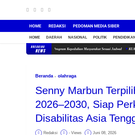
HOME
REDAKSI
PEDOMAN MEDIA SIBER
HOME
DAERAH
NASIONAL
POLITIK
PENDIDIKA
BREAKING
 tekat Menjalankan Program Kepedulian Masyarakat Sesuai Jadwal
KUA Sewon Perkuat 
NEWS
Beranda
olahraga
Senny Marbun Terpil
2026–2030, Siap Per
Disabilitas Asia Teng
Redaksi
-
Views
Juni 08, 2026