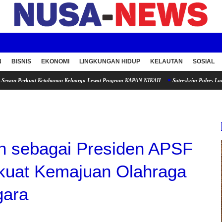
N
BISNIS
EKONOMI
LINGKUNGAN HIDUP
KELAUTAN
SOSIAL
Ketahanan Keluarga Lewat Program KAPAN NIKAH
Satreskrim Polres Lampung Utara Un
ih sebagai Presiden APSF
kuat Kemajuan Olahraga
gara