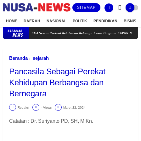
SITEMAP
HOME
DAERAH
NASIONAL
POLITIK
PENDIDIKAN
BISNIS
BREAKING
KUA Sewon Perkuat Ketahanan Keluarga Lewat Program KAPAN NIKAH
Satreskrim 
NEWS
Beranda
sejarah
Pancasila Sebagai Perekat
Kehidupan Berbangsa dan
Bernegara
Redaksi
-
Views
Maret 22, 2024
Catatan : Dr. Suriyanto PD, SH, M.Kn.