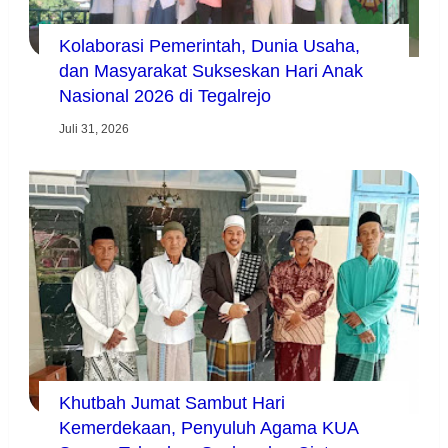
Kolaborasi Pemerintah, Dunia Usaha,
dan Masyarakat Sukseskan Hari Anak
Nasional 2026 di Tegalrejo
Juli 31, 2026
Khutbah Jumat Sambut Hari
Kemerdekaan, Penyuluh Agama KUA