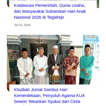
Kolaborasi Pemerintah, Dunia Usaha,
dan Masyarakat Sukseskan Hari Anak
Nasional 2026 di Tegalrejo
Juli 31, 2026
Khutbah Jumat Sambut Hari
Kemerdekaan, Penyuluh Agama KUA
Sewon Tekankan Syukur dan Cinta