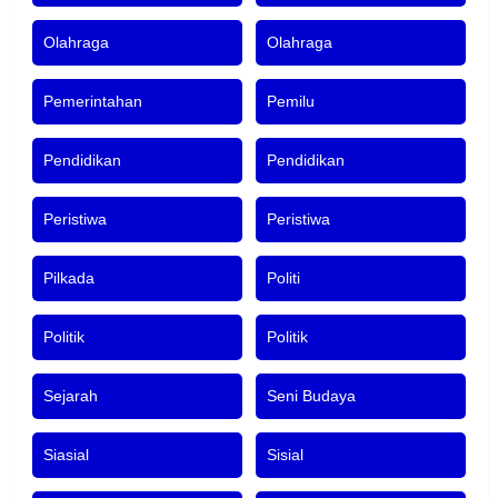
Olahraga
Olahraga
Pemerintahan
Pemilu
Pendidikan
Pendidikan
Peristiwa
Peristiwa
Pilkada
Politi
Politik
Politik
Sejarah
Seni Budaya
Siasial
Sisial