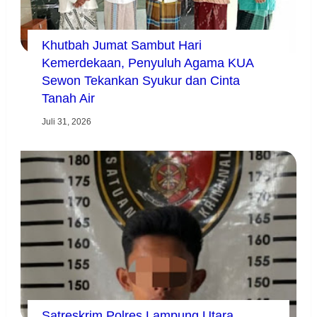
Khutbah Jumat Sambut Hari
Kemerdekaan, Penyuluh Agama KUA
Sewon Tekankan Syukur dan Cinta
Tanah Air
Juli 31, 2026
Satreskrim Polres Lampung Utara