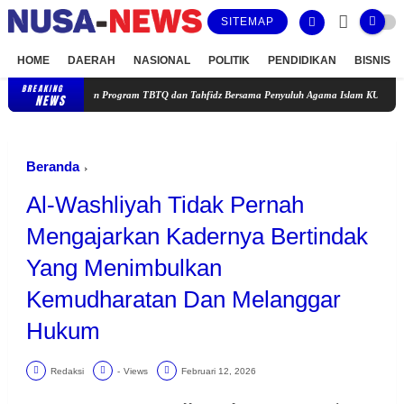
SITEMAP
HOME
DAERAH
NASIONAL
POLITIK
PENDIDIKAN
BISNIS
BREAKING
Perkuat Pendidikan Karakter, SD Negeri Wojo Luncurkan Program TBTQ
NEWS
Beranda
Al-Washliyah Tidak Pernah
Mengajarkan Kadernya Bertindak
Yang Menimbulkan
Kemudharatan Dan Melanggar
Hukum
Redaksi
-
Views
Februari 12, 2026