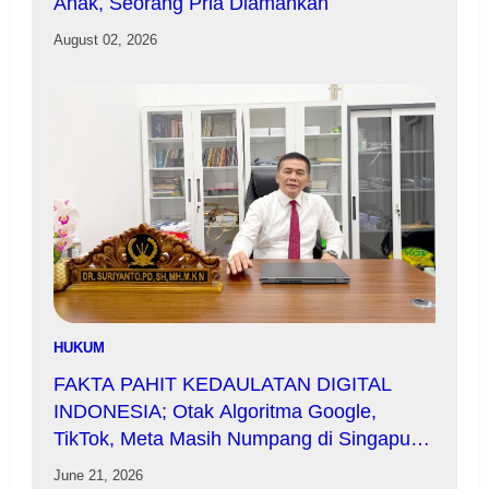
Anak, Seorang Pria Diamankan
August 02, 2026
HUKUM
FAKTA PAHIT KEDAULATAN DIGITAL
INDONESIA; Otak Algoritma Google,
TikTok, Meta Masih Numpang di Singapura,
Bukan di Indonesia
June 21, 2026