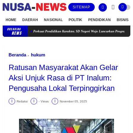
SITEMAP
HOME
DAERAH
NASIONAL
POLITIK
PENDIDIKAN
BISNIS
BREAKING
Perkuat Pendidikan Karakter, SD Negeri Wojo Luncurkan Program TBTQ dan Tahfi
NEWS
Beranda
hukum
Ratusan Masyarakat Akan Gelar
Aksi Unjuk Rasa di PT Inalum:
Pengusaha Lokal Terpinggirkan
Redaksi
-
Views
November 05, 2025