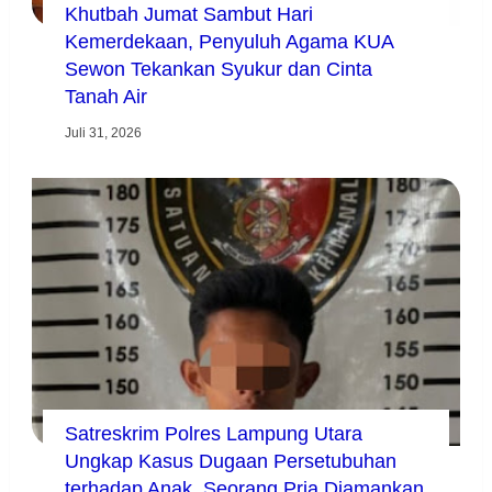
Khutbah Jumat Sambut Hari
Kemerdekaan, Penyuluh Agama KUA
Sewon Tekankan Syukur dan Cinta
Tanah Air
Juli 31, 2026
Satreskrim Polres Lampung Utara
Ungkap Kasus Dugaan Persetubuhan
terhadap Anak, Seorang Pria Diamankan