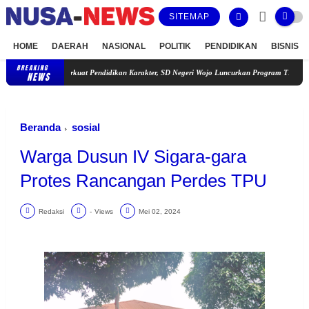
SITEMAP
HOME
DAERAH
NASIONAL
POLITIK
PENDIDIKAN
BISNIS
BREAKING
Perkuat Pendidikan Karakter, SD Negeri Wojo Luncurkan Program TBTQ dan Tahfidz Bersa
NEWS
Beranda
sosial
Warga Dusun IV Sigara-gara
Protes Rancangan Perdes TPU
Redaksi
-
Views
Mei 02, 2024