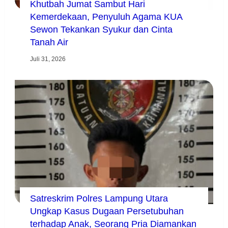
Khutbah Jumat Sambut Hari
Kemerdekaan, Penyuluh Agama KUA
Sewon Tekankan Syukur dan Cinta
Tanah Air
Juli 31, 2026
Satreskrim Polres Lampung Utara
Ungkap Kasus Dugaan Persetubuhan
terhadap Anak, Seorang Pria Diamankan