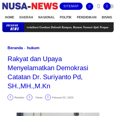
SITEMAP
HOME
DAERAH
NASIONAL
POLITIK
PENDIDIKAN
BISNIS
BREAKING
Revitalisasi Gerakan Dakwah Kampus, Rustam Nawawi Ajak Pengurus KORDA Menjadi
NEWS
Beranda
hukum
Rakyat dan Upaya
Menyelamatkan Demokrasi
Catatan Dr. Suriyanto Pd,
SH.,MH.,M.Kn
Redaksi
-
Views
Februari 02, 2024