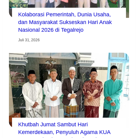
Kolaborasi Pemerintah, Dunia Usaha,
dan Masyarakat Sukseskan Hari Anak
Nasional 2026 di Tegalrejo
Juli 31, 2026
Khutbah Jumat Sambut Hari
Kemerdekaan, Penyuluh Agama KUA